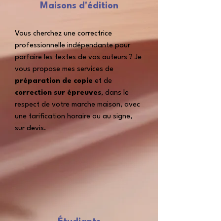
Maisons d'édition
Vous cherchez une correctrice
professionnelle indépendante pour
parfaire les textes de vos auteurs ? Je
vous propose mes services de
préparation de copie
et de
correction sur épreuves
,
dans le
respect de votre marche maison,
avec
une tarification horaire ou au signe,
sur devis.